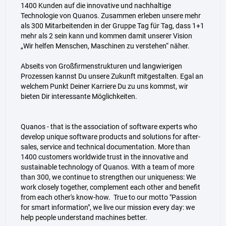
1400 Kunden auf die innovative und nachhaltige
Technologie von Quanos. Zusammen erleben unsere mehr
als 300 Mitarbeitenden in der Gruppe Tag für Tag, dass 1+1
mehr als 2 sein kann und kommen damit unserer Vision
„Wir helfen Menschen, Maschinen zu verstehen“ näher.
Abseits von Großfirmenstrukturen und langwierigen
Prozessen kannst Du unsere Zukunft mitgestalten. Egal an
welchem Punkt Deiner Karriere Du zu uns kommst, wir
bieten Dir interessante Möglichkeiten.
Quanos - that is the association of software experts who
develop unique software products and solutions for after-
sales, service and technical documentation. More than
1400 customers worldwide trust in the innovative and
sustainable technology of Quanos. With a team of more
than 300, we continue to strengthen our uniqueness: We
work closely together, complement each other and benefit
from each other's know-how. True to our motto "Passion
for smart information", we live our mission every day: we
help people understand machines better.