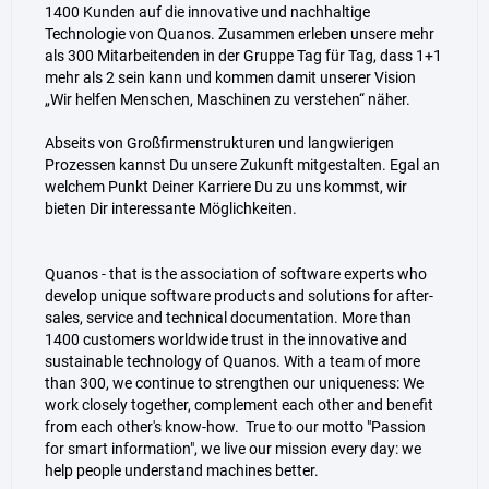
1400 Kunden auf die innovative und nachhaltige
Technologie von Quanos. Zusammen erleben unsere mehr
als 300 Mitarbeitenden in der Gruppe Tag für Tag, dass 1+1
mehr als 2 sein kann und kommen damit unserer Vision
„Wir helfen Menschen, Maschinen zu verstehen“ näher.
Abseits von Großfirmenstrukturen und langwierigen
Prozessen kannst Du unsere Zukunft mitgestalten. Egal an
welchem Punkt Deiner Karriere Du zu uns kommst, wir
bieten Dir interessante Möglichkeiten.
Quanos - that is the association of software experts who
develop unique software products and solutions for after-
sales, service and technical documentation. More than
1400 customers worldwide trust in the innovative and
sustainable technology of Quanos. With a team of more
than 300, we continue to strengthen our uniqueness: We
work closely together, complement each other and benefit
from each other's know-how. True to our motto "Passion
for smart information", we live our mission every day: we
help people understand machines better.